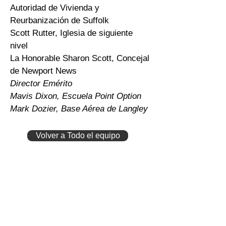
Autoridad de Vivienda y
Reurbanización de Suffolk
Scott Rutter, Iglesia de siguiente
nivel
La Honorable Sharon Scott, Concejal
de Newport News
Director Emérito
Mavis Dixon, Escuela Point Option
Mark Dozier, Base Aérea de Langley
Volver a Todo el equipo
Llámanos
Tel:
(757) 877-6211
Fax:
(757) 585-3572
Ubícanos