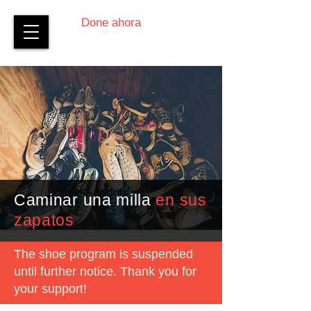
Done ahora
Caminar una milla
en sus
zapatos
The shoe program is suspended
until further notice. Thank you for
your support!