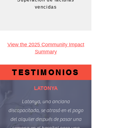
vencidas
View the 2025 Community Impact
Summary
TESTIMONIOS
LATONYA
Latonya, una anciana
discapacitada, se atrasó en el pago
del alquiler después de pasar una