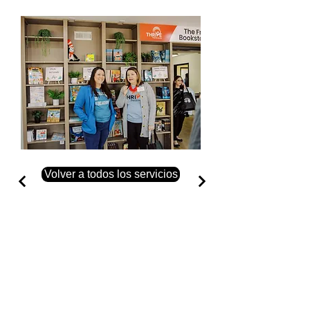
Volver a todos los servicios
Llámanos
Tel:
(757) 877-6211
Fax:
(757) 585-3572
Ubícanos