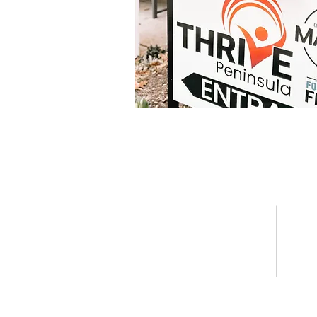
Llámanos
Tel: (757) 877-6211
Fax: (757) 585-3572
N