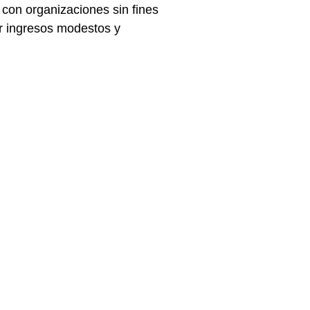
con organizaciones sin fines
er ingresos modestos y
Horario
Monday - Thursday 10am-5pm
Friday 10am-2pm
Saturday 9am-12pm