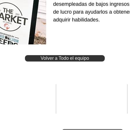
desempleadas de bajos ingresos 
de lucro para ayudarlos a obten
adquirir habilidades.
Volver a Todo el equipo
Ubícanos
Conéctate con
nosotros
12749 Nettles Drive
ewport News, VA 23606