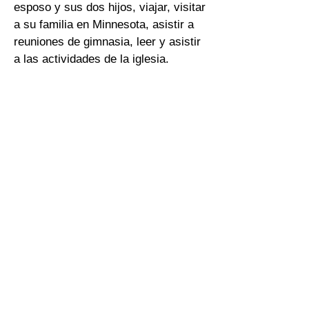
esposo y sus dos hijos, viajar, visitar
a su familia en Minnesota, asistir a
reuniones de gimnasia, leer y asistir
a las actividades de la iglesia.
Volver a Todo el equipo
Llámanos
Tel:
(757) 877-6211
Fax:
(757) 585-3572
Ubícanos
12749 Nettles Drive
Newport News, VA 23606
Conéctate con nosotros