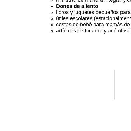
ministrar de manera integral y 
Dones de aliento
libros y juguetes pequeños para
útiles escolares (estacionalment
cestas de bebé para mamás de 
artículos de tocador y artículos 
Llámanos
Tel: (757) 877-6211
Fax: (757) 585-3572
N
Maintained By
Thebes Web